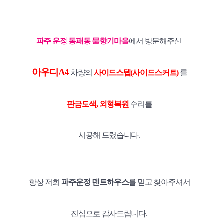
파주 운정 동패동 물향기마을
에서 방문해주신
아우디A4
차량의
사이드스텝(사이드스커트)
를
판금도색, 외형복원
수리를
시공해 드렸습니다.
항상 저희
파주운정 덴트하우스
를 믿고 찾아주셔서
진심으로 감사드립니다.