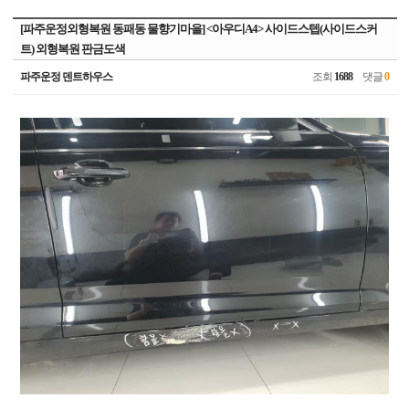
[파주운정외형복원 동패동 물향기마을] <아우디A4> 사이드스텝(사이드스커
트) 외형복원 판금도색
파주운정 덴트하우스
조회
1688
댓글
0