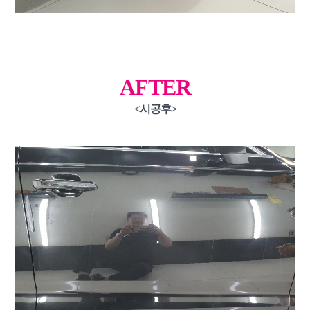
AFTER
<시공후>