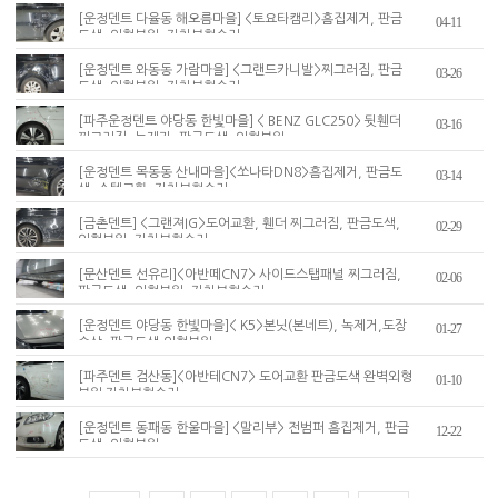
[운정덴트 다율동 해오름마을] <토요타캠리>흠집제거, 판금
04-11
도색, 외형복원, 자차보험수리
[운정덴트 와동동 가람마을] <그랜드카니발>찌그러짐, 판금
03-26
도색, 외형복원, 자차보험수리
[파주운정덴트 야당동 한빛마을] < BENZ GLC250> 뒷휀더
03-16
찌그러짐, 녹제거, 판금도색, 외형복원
[운정덴트 목동동 산내마을]<쏘나타DN8>흠집제거, 판금도
03-14
색, 스텝교환, 자차보험수리
[금촌덴트] <그랜져IG>도어교환, 휀더 찌그러짐, 판금도색,
02-29
외형복원, 자차보험수리
[문산덴트 선유리]<아반떼CN7> 사이드스탭패널 찌그러짐,
02-06
판금도색, 외형복원, 자차보험수리
[운정덴트 야당동 한빛마을]< K5>본닛(본네트), 녹제거,도장
01-27
손상, 판금도색,외형복원
[파주덴트 검산동]<아반테CN7> 도어교환 판금도색 완벽외형
01-10
복원 자차보험수리
[운정덴트 동패동 한울마을] <말리부> 전범퍼 흠집제거, 판금
12-22
도색, 외형복원