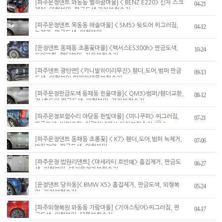
[파주운정덴트 와동동 별하람마을] < BENZ E220> 신차 스크
04-21
래치, 외형복원, 판금도색 자차보험수리
[파주운정덴트 목동동 해솔마을] < SM5> 뒷도어 찌그러짐,
04-12
녹제거, 판금도색, 외형복원
[운정덴트 동패동 초롱꽃마을] <렉서스ES300h> 판금도색,
10-24
도어교환, 휀더복원, 자차보험수리
[파주덴트 광탄면] <카니발하이리무진> 휀더,도어,범퍼 판금
09-13
도색, 외형복원,피해차대물보험수리
[파주운정판금도색 동패동 한울마을]< QM3>범퍼/휀더교환,
08-12
전/후도어 판금도색, 외형복원, 자차보험수리
[파주운정보험수리 야당동 한빛마을] <미니쿠퍼> 찌그러짐,
07-21
판금도색, 범퍼교환, 차량가내에서 자차보험수리
1
[파주운정덴트 동패동 초롱꽃] < K7> 휀더,도어,범퍼 녹제거,
07-06
방청작업, 판금도색, 외형복원
[파주운정 법원리덴트] <마세라티 르반뗴> 흠집제거, 판금도
06-27
색, 외형복원, 대리운전자보험수리
[운정덴트 당하동]< BMW X5> 흠집제거, 판금도색, 외형복
05-24
원, 자차보험수리
[파주외형복원 와동동 가람마을] <기아스팅어>찌그러짐, 판
04-17
금도색, 외형복원, 대물보험수리