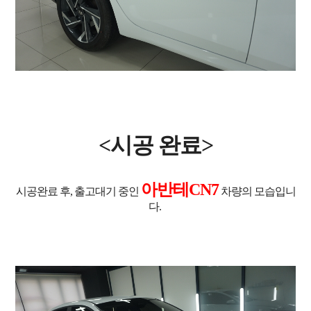
<시공 완료>
아반테CN7
시공완료 후, 출고대기 중인
차량의 모습입니
다.