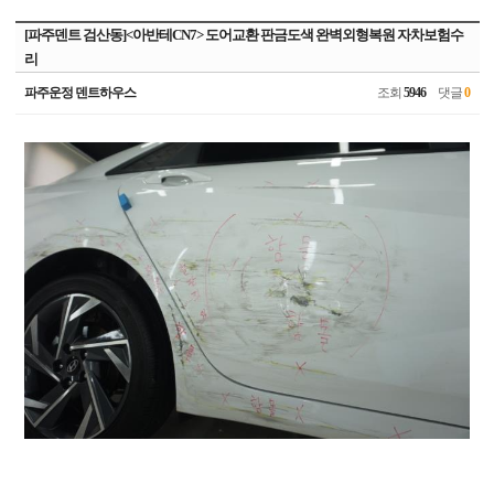
[파주덴트 검산동]<아반테CN7> 도어교환 판금도색 완벽외형복원 자차보험수
리
파주운정 덴트하우스
조회
5946
댓글
0