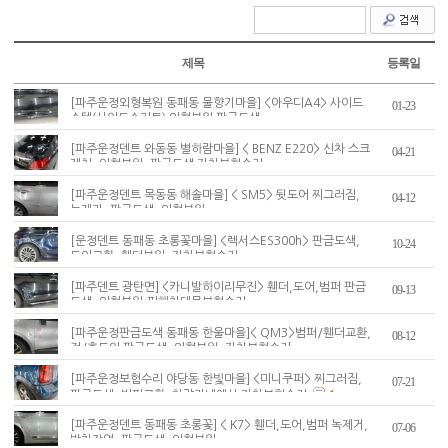
제목
등록일
[파주운정외형복원 동패동 물향기마을] <아우디A4> 사이드
01-23
스텝(사이드스커트) 외형복원 판금도색
[파주운정덴트 와동동 별하람마을] < BENZ E220> 신차 스크
04-21
래치, 외형복원, 판금도색 자차보험수리
[파주운정덴트 목동동 해솔마을] < SM5> 뒷도어 찌그러짐,
04-12
녹제거, 판금도색, 외형복원
[운정덴트 동패동 초롱꽃마을] <렉서스ES300h> 판금도색,
10-24
도어교환, 휀더복원, 자차보험수리
[파주덴트 광탄면] <카니발하이리무진> 휀더,도어,범퍼 판금
09-13
도색, 외형복원,피해차대물보험수리
[파주운정판금도색 동패동 한울마을]< QM3>범퍼/휀더교환,
08-12
전/후도어 판금도색, 외형복원, 자차보험수리
[파주운정보험수리 야당동 한빛마을] <미니쿠퍼> 찌그러짐,
07-21
판금도색, 범퍼교환, 차량가내에서 자차보험수리
1
[파주운정덴트 동패동 초롱꽃] < K7> 휀더,도어,범퍼 녹제거,
07-06
방청작업, 판금도색, 외형복원