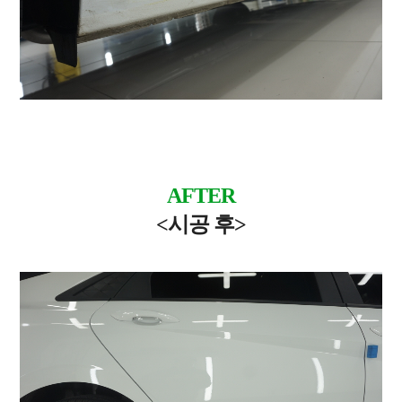
AFTER
<시공 후>