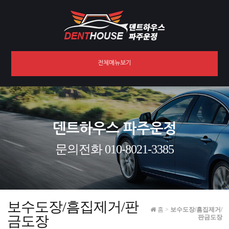
전체메뉴보기
덴트하우스 파주운정
문의전화 010-8021-3385
보수도장/흠집제거/판
홈
>
보수도장/흠집제거/
금도장
판금도장