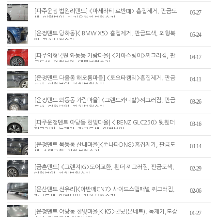
[파주운정 법원리덴트] <마세라티 르반뗴> 흠집제거, 판금도
06-27
색, 외형복원, 대리운전자보험수리
[운정덴트 당하동]< BMW X5> 흠집제거, 판금도색, 외형복
05-24
원, 자차보험수리
[파주외형복원 와동동 가람마을] <기아스팅어>찌그러짐, 판
04-17
금도색, 외형복원, 대물보험수리
[운정덴트 다율동 해오름마을] <토요타캠리>흠집제거, 판금
04-11
도색, 외형복원, 자차보험수리
[운정덴트 와동동 가람마을] <그랜드카니발>찌그러짐, 판금
03-26
도색, 외형복원, 자차보험수리
[파주운정덴트 야당동 한빛마을] < BENZ GLC250> 뒷휀더
03-16
찌그러짐, 녹제거, 판금도색, 외형복원
[운정덴트 목동동 산내마을]<쏘나타DN8>흠집제거, 판금도
03-14
색, 스텝교환, 자차보험수리
[금촌덴트] <그랜져IG>도어교환, 휀더 찌그러짐, 판금도색,
02-29
외형복원, 자차보험수리
[문산덴트 선유리]<아반떼CN7> 사이드스탭패널 찌그러짐,
02-06
판금도색, 외형복원, 자차보험수리
[운정덴트 야당동 한빛마을]< K5>본닛(본네트), 녹제거,도장
01-27