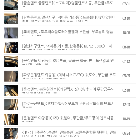
[금촌덴트 금릉덴트]<스포티지>명품덴트시공, 무판금/무도
07-01
장
[탄현동덴트 일산서구, 덕이동 가좌동]<포르쉐타이칸>앞휀더
03-10
함몰, 판금도색안하고 명품덴트로 복원시공
[교하덴트]<포드익스플로러> 앞휀더 무판금, 무도장의 명품
10-08
덴트 시공복원
[일산서구덴트, 덕이동,가좌동,탄현동]< BENZ E300>도어
08-18
판금도색 하지않고 명품덴트시공복원
[운정덴트 야당동]< K9>루프, 골프공 함몰, 판금도색않고 덴
07-12
트시공, 외형복원
[파주운정덴트 와동동]<제네시스GV70> 뒷도어, 무판금 무도
05-05
장의 덴트시공, 완벽외형복원
[운정덴트, 봉일천덴트]<캐딜락XT5> 전/후도어 무판금무도
02-18
장의 명품덴트시공복원
[파주문산덴트]<혼다파일럿> 뒷도어 무판금무도장의 덴트시
12-03
공복원
[운정덴트 야당동]< K5> 뒷휀더, 무판금/무도장의 덴트시공,
10-19
외형복원
< K7>[파주문산,봉일천 덴트복원] 교환수준함몰 뒷휀더, 덴트
06-24
복원, 원칠보존 -광탄면,적성면,법흥리