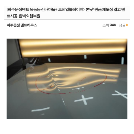
[파주운정덴트 목동동 산내마을]<트레일블레이져> 본닛/ 판금,재도장 않고 덴
트시공, 완벽외형복원
파주운정 덴트하우스
조회
7048
댓글
0