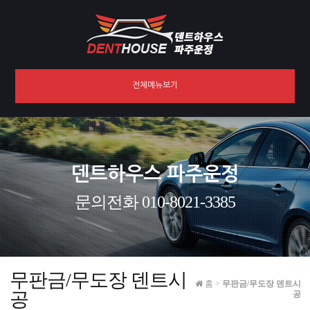
전체메뉴보기
덴트하우스 파주운정
문의전화 010-8021-3385
무판금/무도장 덴트시
홈
>
무판금/무도장 덴트시
공
공