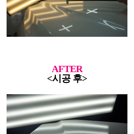
AFTER
<시공 후>