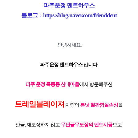
파주운정 덴트하우스
블로그 :
https://blog.naver.com/frienddent
안녕하세요.
파주운정 덴트하우스
입니다.
파주 운정 목동동 산내마을
에서 방문해주신
트레일블레이져
차량의
본닛 철판함몰손상
을
판금, 재도장하지 않고
무판금무도장의 덴트시공
으로