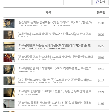
제목
등록일
[운정덴트 동패동 한울마을] <투싼하이브리드> 도어/본넷/A
11-30
필러 덴트(PDR)시공, 판금도색, 대물보험수리
[교하덴트] <포르쉐타이칸> 뒷도어/ 판금도색않고 완벽덴트
08-29
시공 복원
[파주운정덴트 목동동 산내마을]<트레일블레이져> 본닛/ 판
05-25
금,재도장 않고 덴트시공, 완벽외형복원
[운정야당동덴트 한빛마을] <포르쉐카이엔> 무판금/무도색의
05-09
명품덴트시공, 수입차완벽복원
[파주탄현면덴트] <레인지로버>도어 각진부분 판금도색않고
02-16
완벽덴트 시공
[덕이동덴트 고양시 일산서구]<포르쉐 카이엔>판금도색않고
01-17
무판금/무도장의 명품덴트 시공수리
[파주덴트 법원리]<스포티지> 앞휀더, 무판금 무도장의 덴트
12-29
시공, 완벽외형복원
[운정덴트 목동동 산내마을]<그랜져신형>칠까짐없는 함몰복
11-09
원, 무판금무도장, 덴트시공, 외형복원